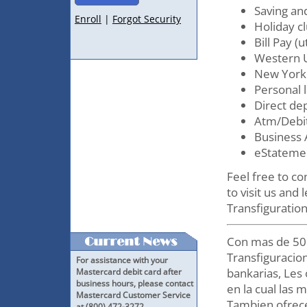
Saving an
Holiday c
Bill Pay (u
Western 
New York 
Personal 
Direct de
Atm/Debit
Business 
eStateme
Feel free to con
to visit us and
Transfiguration
Con mas de 50 
Transfiguracio
For assistance with your
bankarias, Les
Mastercard debit card after
business hours, please contact
en la cual las 
Mastercard Customer Service
Tambien ofrece
at
(800) 472-3272
.